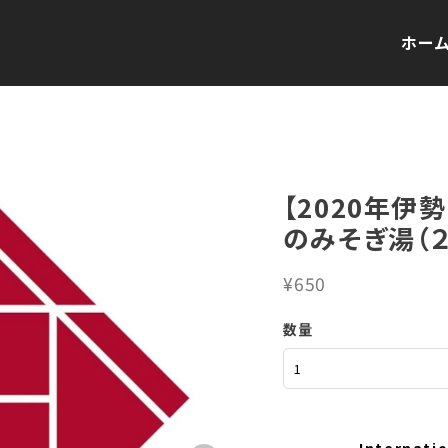
ホー
【2020年伊
のみそぎ湯（
¥650
数量