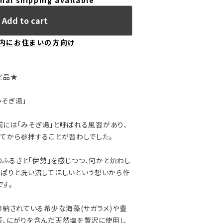
nal shipping available
Add to cart
内にお住まいの方向け
定品★
そぎ湯」
には「みそぎ湯」と呼ばれる風習があり、
てから参拝することが習わしでした。
のふるさと「伊勢」を感じつつ、何かと煩わし
ぱりと洗い流してほしいという想いから作
す。
納されている希少な海藻(サガラメ)や豊
茶、にがりを含んだ天然塩を贅沢に使用し