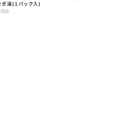
そぎ湯(１パック入)
¥350