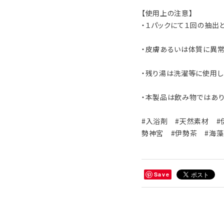
【使用上の注意】
・１パックにて１回の抽出
・皮膚あるいは体質に異常
・残り湯は洗濯等に使用し
・本製品は飲み物ではあり
#入浴剤 #天然素材 #
勢神宮 #伊勢茶 #海藻
Save