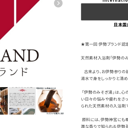
Internatio
日本国
★第一回 伊勢ブランド認
天然素材入浴剤「伊勢のみ
古来より、お伊勢参りの前
湯水で身をしっかりと清め
「伊勢のみそぎ湯」は、心
い日々の悩みや疲れをさっ
られた天然素材の入浴剤で
原料には、伊勢神宮にも奉
潤な香りで知られる伊勢